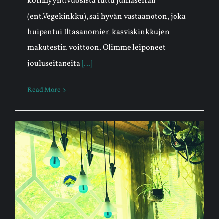
kotimyyntivuosista tuttu Juhlaseitan
(ent.Vegekinkku), sai hyvän vastaanoton, joka
huipentui Iltasanomien kasviskinkkujen
makutestin voittoon. Olimme leiponeet
jouluseitaneita
[...]
Read More