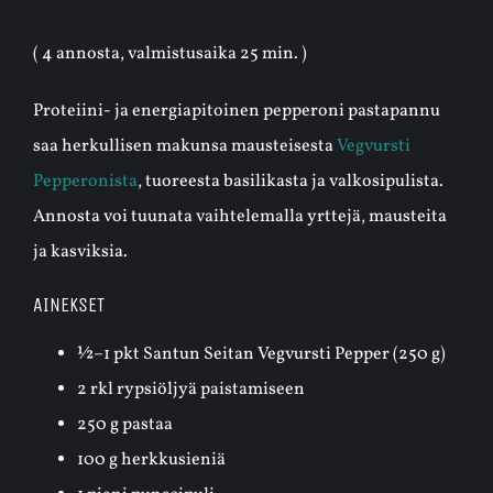
( 4 annosta, valmistusaika 25 min. )
Proteiini- ja energiapitoinen pepperoni pastapannu
saa herkullisen makunsa mausteisesta
Vegvursti
Pepperonista
, tuoreesta basilikasta ja valkosipulista.
Annosta voi tuunata vaihtelemalla yrttejä, mausteita
ja kasviksia.
AINEKSET
½–1 pkt Santun Seitan Vegvursti Pepper (250 g)
2 rkl rypsiöljyä paistamiseen
250 g pastaa
100 g herkkusieniä