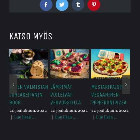
Facebook
Twitter
Tumblr
Pinterest
KATSO MYÖS
MITEN VALMISTAN
LÄMPIMÄT
MESTARIPAISTAJIEN
SA
JUHLASEITANIN
VOILEIVÄT
VEGAANINEN
SAL
800G
VEGVURSTILLA
PEPPERONIPIZZA
18 
|
L
20 joulukuun. 2022
20 joulukuun. 2022
20 joulukuun. 2022
|
Lue lisää ...
|
Lue lisää ...
|
Lue lisää ...