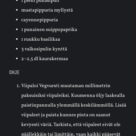
1 pieni punasipuli
mustapippuria myllystä
cayennepippuria
1 punainen suippopaprika
1 ruukku basilikaa
3 valkosipulin kynttä
2–2,5 dl kaurakermaa
OHJE
Viipaloi Vegvursti muutaman millimetrin
paksuisiksi viipaleiksi. Kuumenna öljy laakealla
paistinpannulla ylemmällä keskilämmöllä. Lisää
viipaleet ja paista kunnes pinta on saanut
kevyesti väriä. Tarkista, että viipaleet eivät ole
päällekkäin tai limittäin, vaan kaikki pääsevät